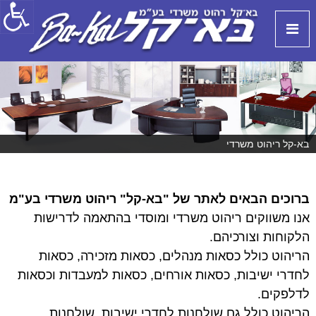
S
k
i
p
t
B
ב
a
o
א
-
c
-
K
o
a
ק
n
l
ל
t
בא-קל ריהוט משרדי
|
e
B
n
t
A
ברוכים הבאים לאתר של "בא-קל" ריהוט משרדי בע"מ
-
אנו משווקים ריהוט משרדי ומוסדי בהתאמה לדרישות
K
הלקוחות וצורכיהם.
A
L
הריהוט כולל כסאות מנהלים, כסאות מזכירה, כסאות
לחדרי ישיבות, כסאות אורחים, כסאות למעבדות וכסאות
לדלפקים.
הריהוט כולל גם שולחנות לחדרי ישיבות, שולחנות